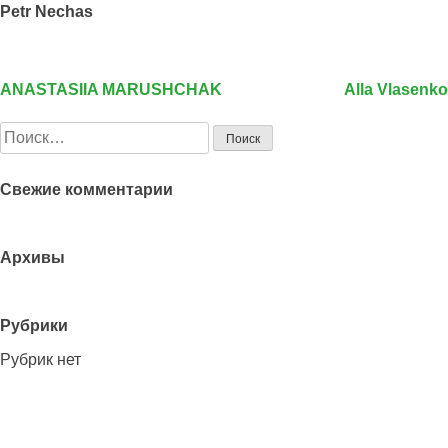
Petr Nechas
ANASTASIIA MARUSHCHAK
Alla Vlasenko
Навигация
по
Найти:
записям
Свежие комментарии
Архивы
Рубрики
Рубрик нет