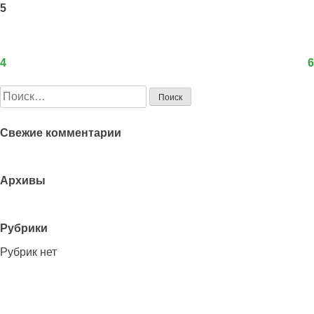
5
4
6
Навигация
по
Найти:
записям
Свежие комментарии
Архивы
Рубрики
Рубрик нет